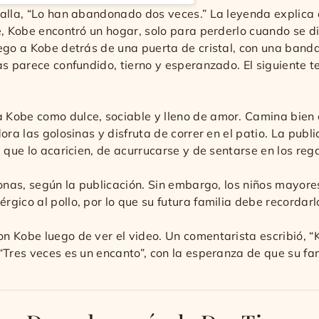
talla, “Lo han abandonado dos veces.” La leyenda explica
e, Kobe encontró un hogar, solo para perderlo cuando se di
ego a Kobe detrás de una puerta de cristal, con una bandan
as parece confundido, tierno y esperanzado. El siguiente 
Kobe como dulce, sociable y lleno de amor. Camina bien 
ora las golosinas y disfruta de correr en el patio. La pub
 que lo acaricien, de acurrucarse y de sentarse en los reg
sonas, según la publicación. Sin embargo, los niños mayore
gico al pollo, por lo que su futura familia debe recordarl
 Kobe luego de ver el video. Un comentarista escribió, “Ko
“Tres veces es un encanto”, con la esperanza de que su fa