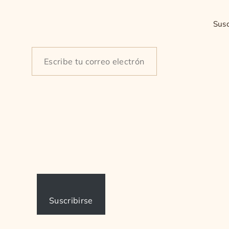
Susc
Type
your
email…
Suscribirse