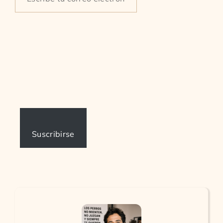
your
email…
Suscribirse