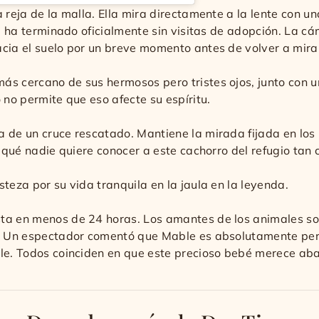
reja de la malla. Ella mira directamente a la lente con una 
día ha terminado oficialmente sin visitas de adopción. La 
cia el suelo por un breve momento antes de volver a mirar 
ás cercano de sus hermosos pero tristes ojos, junto con u
 no permite que eso afecte su espíritu.
a de un cruce rescatado. Mantiene la mirada fijada en l
r qué nadie quiere conocer a este cachorro del refugio tan 
teza por su vida tranquila en la jaula en la leyenda.
sta en menos de 24 horas. Los amantes de los animales s
a. Un espectador comentó que Mable es absolutamente per
ble. Todos coinciden en que este precioso bebé merece aba